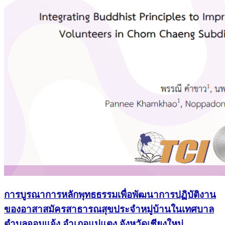
การบูรณาการหลักพุทธธรรมเพื่อพัฒนาการปฏิบัติงาน
ของอาสาสมัครสาธารณสุขประจำหมู่บ้านในเทศบาล
ตำบลจอมแจ้ง อำเภอแม่แตง จังหวัดเชียงใหม่