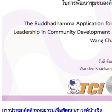
การประยุกต์หลักพุทธธรรมเพื่อพัฒนาภาวะผู้นำเชิง