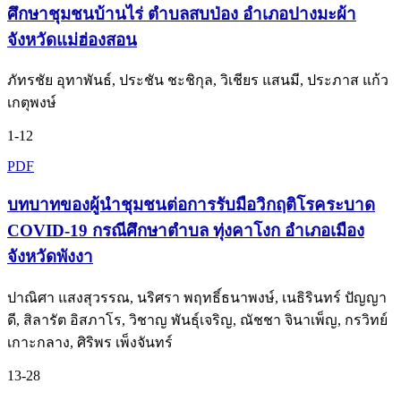
ศึกษาชุมชนบ้านไร่ ตำบลสบป่อง อำเภอปางมะผ้า
จังหวัดแม่ฮ่องสอน
ภัทรชัย อุทาพันธ์, ประชัน ชะชิกุล, วิเชียร แสนมี, ประภาส แก้ว
เกตุพงษ์
1-12
PDF
บทบาทของผู้นำชุมชนต่อการรับมือวิกฤติโรคระบาด
COVID-19 กรณีศึกษาตำบล ทุ่งคาโงก อำเภอเมือง
จังหวัดพังงา
ปาณิศา แสงสุวรรณ, นริศรา พฤทธิ์ธนาพงษ์, เนธิรินทร์ ปัญญา
ดี, สิลารัต อิสภาโร, วิชาญ พันธุ์เจริญ, ณัชชา จินาเพ็ญ, กรวิทย์
เกาะกลาง, ศิริพร เพ็งจันทร์
13-28