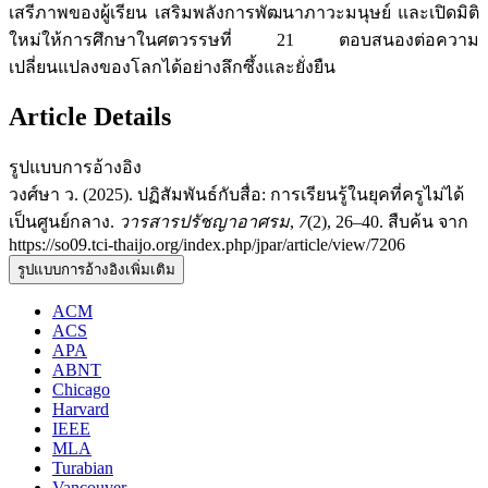
เสรีภาพของผู้เรียน เสริมพลังการพัฒนาภาวะมนุษย์ และเปิดมิติ
ใหม่ให้การศึกษาในศตวรรษที่ 21 ตอบสนองต่อความ
เปลี่ยนแปลงของโลกได้อย่างลึกซึ้งและยั่งยืน
Article Details
รูปแบบการอ้างอิง
วงศ์ษา ว. (2025). ปฏิสัมพันธ์กับสื่อ: การเรียนรู้ในยุคที่ครูไม่ได้
เป็นศูนย์กลาง.
วารสารปรัชญาอาศรม
,
7
(2), 26–40. สืบค้น จาก
https://so09.tci-thaijo.org/index.php/jpar/article/view/7206
รูปแบบการอ้างอิงเพิ่มเติม
ACM
ACS
APA
ABNT
Chicago
Harvard
IEEE
MLA
Turabian
Vancouver