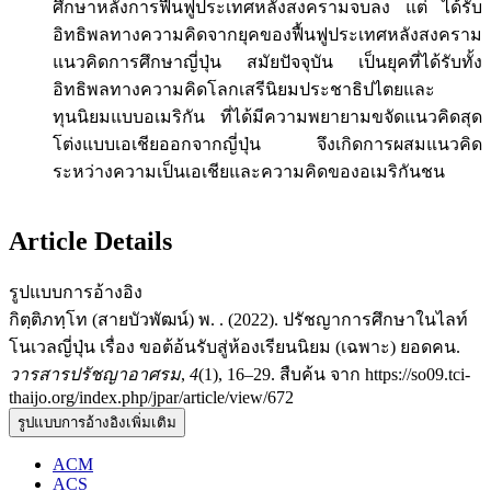
ศึกษาหลังการฟื้นฟูประเทศหลังสงครามจบลง แต่ ได้รับ
อิทธิพลทางความคิดจากยุคของฟื้นฟูประเทศหลังสงคราม
แนวคิดการศึกษาญี่ปุ่น สมัยปัจจุบัน เป็นยุคที่ได้รับทั้ง
อิทธิพลทางความคิดโลกเสรีนิยมประชาธิปไตยและ
ทุนนิยมแบบอเมริกัน ที่ได้มีความพยายามขจัดแนวคิดสุด
โต่งแบบเอเชียออกจากญี่ปุ่น จึงเกิดการผสมแนวคิด
ระหว่างความเป็นเอเชียและความคิดของอเมริกันชน
Article Details
รูปแบบการอ้างอิง
กิตฺติภทฺโท (สายบัวพัฒน์) พ. . (2022). ปรัชญาการศึกษาในไลท์
โนเวลญี่ปุ่น เรื่อง ขอต้อ้นรับสู่ห้องเรียนนิยม (เฉพาะ) ยอดคน.
วารสารปรัชญาอาศรม
,
4
(1), 16–29. สืบค้น จาก https://so09.tci-
thaijo.org/index.php/jpar/article/view/672
รูปแบบการอ้างอิงเพิ่มเติม
ACM
ACS