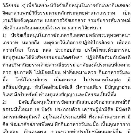
วิถีธรรม 3) เพื่อวิเคราะห์ปัจจัยเกื้อหนุนในการขัดเกลากิเลสของ
จิตอาสาแพทย์วิถีธรรมตามหลักพระพุทธศาสนาเถรวาท เป็น
งานวิจัยเชิงคุณภาพ แบบการวิจัยเอกสาร ร่วมกับการสัมภาษณ์
เชิงลึกและสังเกตแบบมีส่วนร่วม ผลการวิจัยพบว่า
1) ปัจจัยเกื้อหนุนในการขัดเกลากิเลสตามหลักพระพุทธศาสนา
เถรวาท หมายถึง เหตุช่วยให้เกิดการปฏิบัติไตรสิกขา เพื่อลด
ความโลภ โกรธ หลง ประกอบด้วย ปรโตโฆสะด้วยการคบ
สัตบุรุษและได้ฟังสัทธรรมจนเกิดศรัทธา ปฏิบัติศีลร่วมกับมิตรดี
ทำอปริหานิยธรรมด้วยสารณียธรรม อาศัยองค์ประกอบที่เหมาะ
ควร สุขภาพดี ไม่เบียดเบียน ทำสิ่งเหมาะควร กินอาหารวันละ
มื้อ โยนิโสมนสิการ เป็นคนตรง ไม่ประมาทในกุศล มี
สติสัมปชัญญะ สันโดษด้วยปัจจัยสี่ มีความเพียร มีปัญญาอ่าน
กิเลส มีอริยทรัพย์ ทำเหตุแห่งปัญญา และมีธรรมเป็นที่พึ่ง
2) ปัจจัยเกื้อหนุนในการขัดเกลากิเลสของจิตอาสาแพทย์วิถี
ธรรมมีทั้งหมด 18 ปัจจัย ประกอบด้วย เคารพผู้นำมีศีล มีมิตรดี
เคารพมติหมู่มิตรดี อยู่ในองค์ประกอบที่ดี พึ่งตนด้านสุขภาพ มี
ศีล พัฒนาศักยภาพพึ่งตน ฝึกกินอาหารวันละมื้อ เห็นคุณค่าการ
เสียสละ เป็นคนตรง ขวนขวายทำประโยชน์ตนและผู้อื่น มี