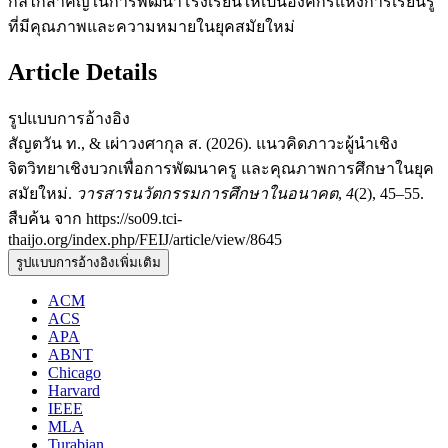
กลไกสำคัญในการพัฒนาโรงเรียนให้เป็นองค์กรแห่งการเรียนรู้
ที่มีคุณภาพและความหมายในยุคสมัยใหม่
Article Details
รูปแบบการอ้างอิง
สัญตวัน ท., & เผ่าวงศากุล ส. (2026). แนวคิดภาวะผู้นำเชิง
จิตวิทยาเชิงบวกเพื่อการพัฒนาครู และคุณภาพการศึกษาในยุค
สมัยใหม่.
วารสารนวัตกรรมการศึกษาในอนาคต
,
4
(2), 45–55.
สืบค้น จาก https://so09.tci-
thaijo.org/index.php/FEIJ/article/view/8645
รูปแบบการอ้างอิงเพิ่มเติม
ACM
ACS
APA
ABNT
Chicago
Harvard
IEEE
MLA
Turabian