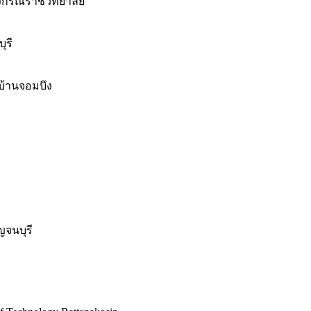
าลงกรณราชวิทยาลัย
ุรี
บ้านจอมบึง
จนบุรี