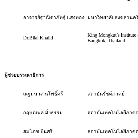
อาจารย์ฐาณิดาภัทฐ์​ แสงทอง​
มหา​วิทยาลัย​สงขลา​นคร
King Mongkut’s Institute
Dr.Bilal Khalid
Bangkok, Thailand
ผู้ช่วยบรรณาธิการ
ณฐมน น่านโพธิ์ศรี
สถาบันรัชต์ภาคย์
กฤษณพล มั่งธรรม
สถาบันเทคโนโลยีภาคตะ
สมโภช บินศรี
สถาบันเทคโนโลยีภาคตะ