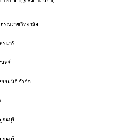
f Technology Rattanakosin,
งกรณราชวิทยาลัย
สุรนารี
ินทร์
รรมนิติ จำกัด
ง
จนบุรี
จนบุรี