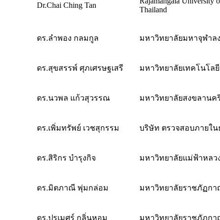
Rajamangala University o
Dr.Chai Ching Tan
Thailand
ดร.ลำพอง กลมกูล
มหาวิทยาลัยมหาจุฬาล
ดร.สุขสรรพ์ ศุภเศรษฐเสรี
มหาวิทยาลัยเทคโนโลยี
ดร.นว​พล​ แก้ว​สุวรรณ
มหา​วิทยาลัย​สงขลา​นคร
ดร.เพิ่มทรัพย์ เวชสุกรรม
บริษัท ตรวจสอบภายในธ
ดร.สิริกร บำรุงกิจ
มหาวิทยาลัยแม่ฟ้าหลว
ดร.มิตภาณี พุ่มกล่อม
มหาวิทยาลัยราชภัฏกาญ
ดร.ปรเมศร์ กลิ่นหอม
มหาวิทยาลัยราชภัฏกาญ