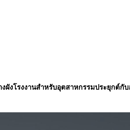
ังโรงงานสําหรับอุตสาหกรรมประยุกต์กั