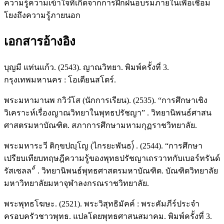
ความรู้ความเข้าใจที่เกิดจากการฝึกฝนอบรมภายในเพื่อเชื่อม
โยงถึงความรู้ภายนอก
เอกสารอ้างอิง
บุญมี แท่นแก้ว. (2543). ญาณวิทยา. พิมพ์ครั้งที่ 3.
กรุงเทพมหานคร : โอเดียนสโตร์.
พระมหามานพ กวิวํโส (นักการเรียน). (2535). “การศึกษาเชิง
วิเคราะห์เรื่องญาณวิทยาในพุทธปรัชญา” . วิทยานิพนธ์ศาสน
ศาสตรมหาบัณฑิต. สภาการศึกษามหามกุฏราชวิทยาลัย.
พระมหาระวี ติกฺขปญฺโญ (ไกรยะพันธ)์ . (2544). “การศึกษา
เปรียบเทียบทฤษฎีความรู้ของพุทธปรัชญาเถรวาทกับเบอร์ทรันด์
รัสเซลล”์ . วิทยานิพนธ์พุทธศาสตรมหาบัณฑิต. บัณฑิตวิทยาลัย
มหาวิทยาลัยมหาจุฬาลงกรณราชวิทยาลัย.
พระพุทธโฆษะ. (2521). พระวิสุทธิมัคค์ : พระคัมภีร์ประจํา
ครอบครัวชาวพุทธ. แปลโดยพุทธศาสนสมาคม. พิมพ์ครั้งที่ 3.